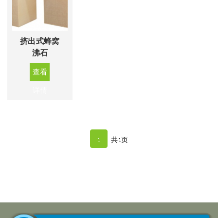
挤出式蜂窝
沸石
查看
详情
1
共1页